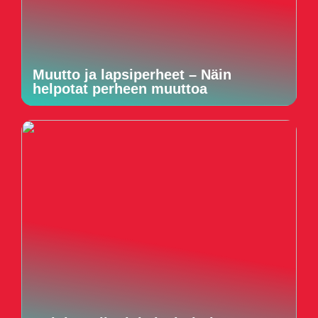
Muutto ja lapsiperheet – Näin
helpotat perheen muuttoa