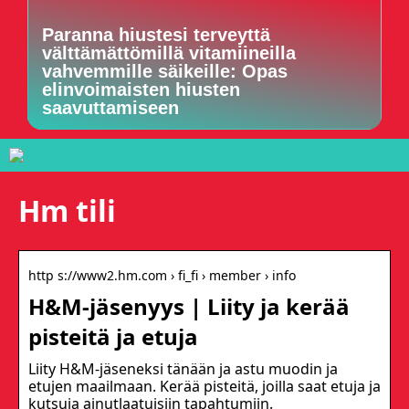
Paranna hiustesi terveyttä
välttämättömillä vitamiineilla
vahvemmille säikeille: Opas
elinvoimaisten hiusten
saavuttamiseen
Hm tili
http s://www2.hm.com › fi_fi › member › info
H&M-jäsenyys | Liity ja kerää
pisteitä ja etuja
Liity H&M-jäseneksi tänään ja astu muodin ja
etujen maailmaan. Kerää pisteitä, joilla saat etuja ja
kutsuja ainutlaatuisiin tapahtumiin.