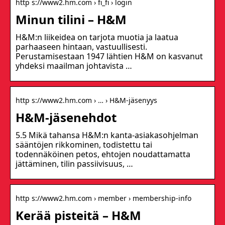
http s://www2.hm.com › fi_fi › login
Minun tilini – H&M
H&M:n liikeidea on tarjota muotia ja laatua
parhaaseen hintaan, vastuullisesti.
Perustamisestaan 1947 lähtien H&M on kasvanut
yhdeksi maailman johtavista …
http s://www2.hm.com › … › H&M-jäsenyys
H&M-jäsenehdot
5.5 Mikä tahansa H&M:n kanta-asiakasohjelman
sääntöjen rikkominen, todistettu tai
todennäköinen petos, ehtojen noudattamatta
jättäminen, tilin passiivisuus, …
http s://www2.hm.com › member › membership-info
Kerää pisteitä – H&M