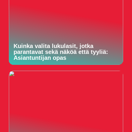
Kuinka valita lukulasit, jotka
parantavat sekä näköä että tyyliä:
Asiantuntijan opas