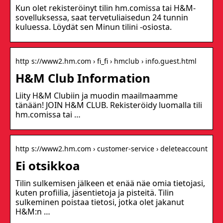
Kun olet rekisteröinyt tilin hm.comissa tai H&M-
sovelluksessa, saat tervetuliaisedun 24 tunnin
kuluessa. Löydät sen Minun tilini -osiosta.
http s://www2.hm.com › fi_fi › hmclub › info.guest.html
H&M Club Information
Liity H&M Clubiin ja muodin maailmaamme
tänään! JOIN H&M CLUB. Rekisteröidy luomalla tili
hm.comissa tai …
http s://www2.hm.com › customer-service › deleteaccount
Ei otsikkoa
Tilin sulkemisen jälkeen et enää näe omia tietojasi,
kuten profiilia, jäsentietoja ja pisteitä. Tilin
sulkeminen poistaa tietosi, jotka olet jakanut
H&M:n …