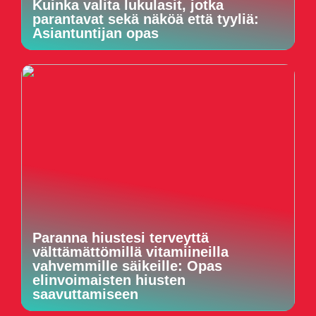
Kuinka valita lukulasit, jotka
parantavat sekä näköä että tyyliä:
Asiantuntijan opas
Paranna hiustesi terveyttä
välttämättömillä vitamiineilla
vahvemmille säikeille: Opas
elinvoimaisten hiusten
saavuttamiseen