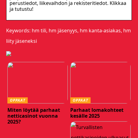
perustiedot, liikevaihdon ja rekisteritiedot. Klikkaa
ja tutustu!
Keywords: hm tili, hm jäsenyys, hm kanta-asiakas, hm
liity jäseneksi
OPPAAT
OPPAAT
Miten löytää parhaat
Parhaat lomakohteet
netticasinot vuonna
kesälle 2025
2025?