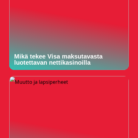
Mikä tekee Visa maksutavasta
luotettavan nettikasinoilla