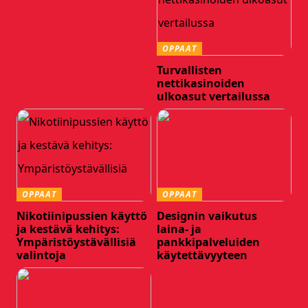
OPPAAT
Turvallisten
nettikasinoiden
ulkoasut vertailussa
OPPAAT
OPPAAT
Nikotiinipussien käyttö
Designin vaikutus
ja kestävä kehitys:
laina- ja
Ympäristöystävällisiä
pankkipalveluiden
valintoja
käytettävyyteen