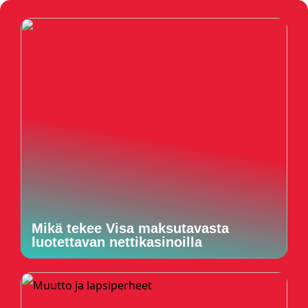
Mikä tekee Visa maksutavasta
luotettavan nettikasinoilla