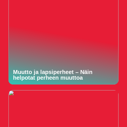
Muutto ja lapsiperheet – Näin
helpotat perheen muuttoa